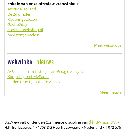
Enkele van onze BizzView Webwinkels:
Attitude Holland
De Zuidmolen
Kleveringb2b.com
Gastro2day.nl
Zoeklichtwebshop.nl
Medizorg-almelo.nl
Meer webshops
Webwinkel-
nieuws
A/B en split-run testing i.c.m. Google Analytics
Koppeling met MyParcel
Ondersteuning Bol.com API v3
Meer nieuws
BizzView valt onder de eCommerce discipline van
IB-Vision B.V.
•
H.P. Berlageweg 4
• 1703 DG Heerhugowaard
• Nederland
• T 072 576