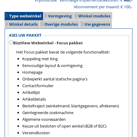
Prijsindicatie
Eenmalige implementatiekosten: €
900,-
Abonnement per maand: €
100,-
Type webwinkel
Vormgeving
Winkel modules
Winkel details
Overige modules
Uw gegevens
KIES UW PAKKET
BizzView Webwinkel - Focus pakket
Het Focus pakket bevat de volgende functionaliteit:
Koppeling met King
Eenvoudige layout & vormgeving
Homepage
Onbeperkt aantal statische pagina's
Contactformulier
Artikellijst
Artikeldetails
Besteltraject (winkelmand, klantgegevens, afrekenen)
Geintegreerde zoekmachine
Algemene voorwaarden
Keuze uit besloten of open winkel (B2B of B2C)
Verzendkosten