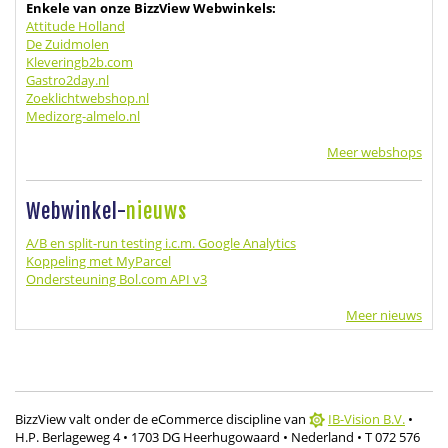
Enkele van onze BizzView Webwinkels:
Attitude Holland
De Zuidmolen
Kleveringb2b.com
Gastro2day.nl
Zoeklichtwebshop.nl
Medizorg-almelo.nl
Meer webshops
Webwinkel-
nieuws
A/B en split-run testing i.c.m. Google Analytics
Koppeling met MyParcel
Ondersteuning Bol.com API v3
Meer nieuws
BizzView valt onder de eCommerce discipline van
IB-Vision B.V.
•
H.P. Berlageweg 4
• 1703 DG Heerhugowaard
• Nederland
• T 072 576