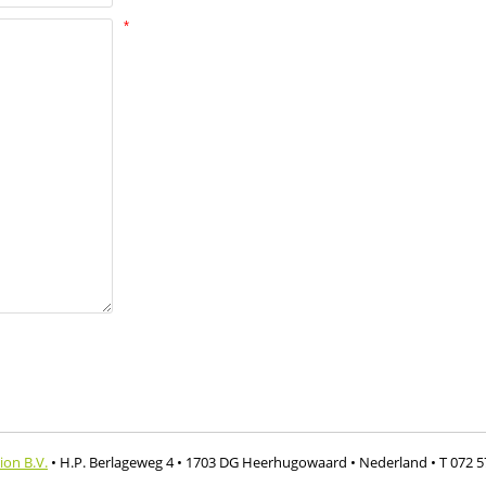
ion B.V.
• H.P. Berlageweg 4
• 1703 DG Heerhugowaard
• Nederland
• T 072 