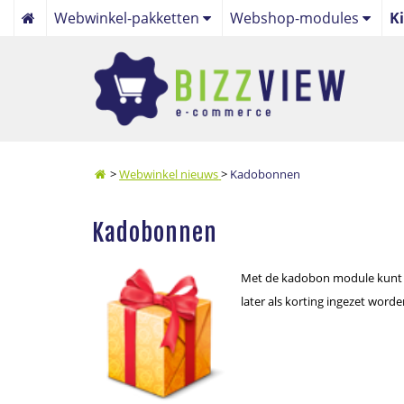
Webwinkel-pakketten
Webshop-modules
K
Focus webwinkelpakket
Algemeen
Maatwerk webwinkelpakket
Webwinkel
Bol.com webwinkel koppe
Online Betaalservice
>
Webwinkel nieuws
>
Kadobonnen
Nieuws
Kadobonnen
Beheer
Met de kadobon module kunt
later als korting ingezet worden