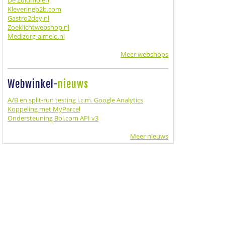
De Zuidmolen
Kleveringb2b.com
Gastro2day.nl
Zoeklichtwebshop.nl
Medizorg-almelo.nl
Meer webshops
Webwinkel-
nieuws
A/B en split-run testing i.c.m. Google Analytics
Koppeling met MyParcel
Ondersteuning Bol.com API v3
Meer nieuws