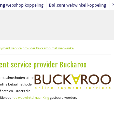
ing
webshop koppeling
Bol.com
webwinkel koppeling
P
ling
payment service provider Buckaroo met webwinkel
nt service provider Buckaroo
e betaalmethoden uit en
 online betaalmethoden
 betalen. Orders die
itie door
de webwinkel naar King
gestuurd worden.