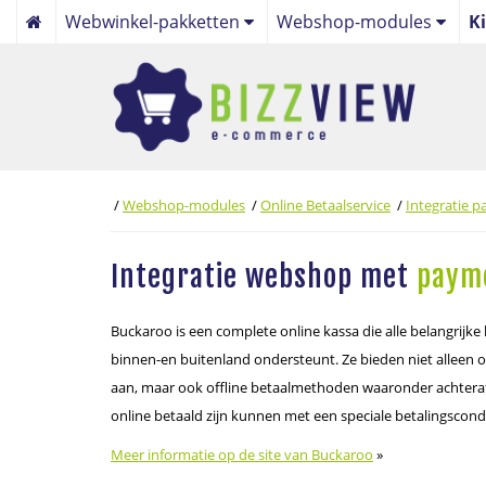
Webwinkel-pakketten
Webshop-modules
K
Focus webwinkelpakket
Algemeen
Maatwerk webwinkelpakket
Webwinkel
Bol.com webwinkel koppe
Online Betaalservice
/
Webshop-modules
/
Online Betaalservice
/
Integratie 
Nieuws
Integratie webshop met
payme
Beheer
Buckaroo is een complete online kassa die alle belangrijk
binnen-en buitenland ondersteunt. Ze bieden niet alleen
aan, maar ook offline betaalmethoden waaronder achteraf
online betaald zijn kunnen met een speciale betalingscond
Meer informatie op de site van Buckaroo
»