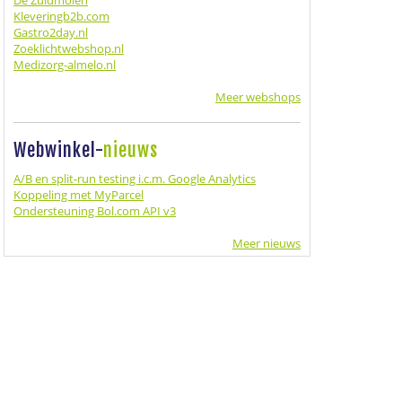
De Zuidmolen
Kleveringb2b.com
Gastro2day.nl
Zoeklichtwebshop.nl
Medizorg-almelo.nl
Meer webshops
Webwinkel-
nieuws
A/B en split-run testing i.c.m. Google Analytics
Koppeling met MyParcel
Ondersteuning Bol.com API v3
Meer nieuws