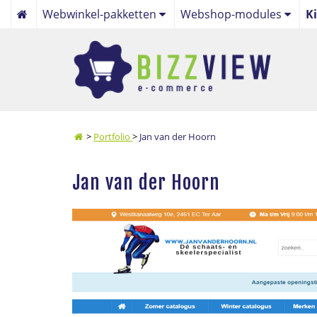
Webwinkel-pakketten
Webshop-modules
K
Focus webwinkelpakket
Algemeen
Maatwerk webwinkelpakket
Webwinkel
Bol.com webwinkel koppe
Online Betaalservice
>
Portfolio
>
Jan van der Hoorn
Nieuws
Jan van der Hoorn
Beheer