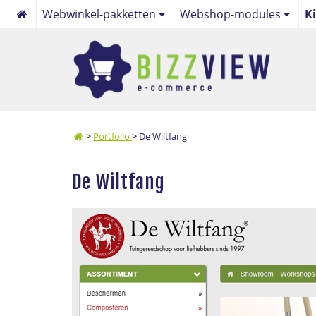
Webwinkel-pakketten
Webshop-modules
K
Focus webwinkelpakket
Algemeen
Maatwerk webwinkelpakket
Webwinkel
Bol.com webwinkel koppe
Online Betaalservice
>
Portfolio
>
De Wiltfang
Nieuws
De Wiltfang
Beheer