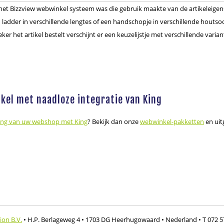
in het Bizzview webwinkel systeem was die gebruik maakte van de artikeleig
 ladder in verschillende lengtes of een handschopje in verschillende houtsoor
er het artikel bestelt verschijnt er een keuzelijstje met verschillende vari
kel met naadloze integratie van King
ing van uw webshop met King
? Bekijk dan onze
webwinkel-pakketten
en uit
ion B.V.
• H.P. Berlageweg 4
• 1703 DG Heerhugowaard
• Nederland
• T 072 